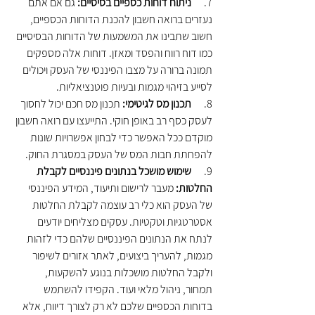
7.      
ניתוח דוחות כספיים בסיסיים:
 גם אם אתם 
נעזרים ברואה חשבון להכנת הדוחות הכספיים, 
חשוב שתבינו את המשמעות של הדוחות הבסיסיים 
כמו דוח רווח והפסד ומאזן. דוחות אלה מספקים 
תמונה ברורה על מצבו הפיננסי של העסק ויכולים 
לסייע בזיהוי מגמות ובעיות פוטנציאליות.
8.      
תכנון מס לגיטימי:
 תכנון מס חכם יכול לחסוך 
לעסק כסף רב באופן חוקי. התייעצו עם רואה חשבון 
מוקדם ככל האפשר כדי לבחון אפשרויות שונות 
להפחתת חבות המס של העסק במסגרת החוק.
9.      
שימוש מושכל בנתונים פיננסיים לקבלת 
החלטות: 
מעבר לרישום ותיעוד, המידע הפיננסי 
של העסק הוא כלי רב עוצמה לקבלת החלטות 
אסטרטגיות וטקטיות. עסקים מצליחים יודעים 
לנתח את הנתונים הפיננסיים שלהם כדי לזהות 
מגמות, להעריך ביצועים, לאתר אזורים לשיפור 
ולקבל החלטות מושכלות בנוגע להשקעות, 
תמחור, ניהול מלאי ועוד. הקפידו להשתמש 
בדוחות הכספיים שלכם לא רק לצורך דיווח, אלא 