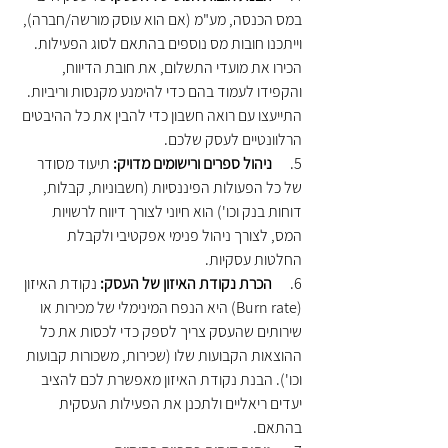
במס הכנסה, מע"מ (אם הוא עוסק מורשה/חברה), 
וייתכנו חובות מס נוספים בהתאם לסוג הפעילות. 
הכירו את מועדי התשלום, את חובת הדיווח, 
והקפידו לעמוד בהם כדי להימנע מקנסות וריביות. 
התייעצו עם רואה חשבון כדי להבין את כל ההיבטים 
הרלוונטיים לעסק שלכם.
5.      
ניהול ספרים ורישומים מדויק:
 תיעוד מסודר 
של כל הפעולות הפיננסיות (חשבוניות, קבלות, 
דוחות בנק וכו') הוא חיוני לצורך דיווח לרשויות 
המס, לצורך ניהול פנימי אפקטיבי ולקבלת 
החלטות עסקיות.
6.      
הכרת נקודת האיזון של העסק:
 נקודת האיזון 
(Burn rate) היא הנפח המינימלי של מכירות או 
שירותים שהעסק צריך לספק כדי לכסות את כל 
ההוצאות הקבועות שלו (שכירות, משכורות קבועות 
וכו'). הבנת נקודת האיזון מאפשרת לכם להציב 
יעדים ריאליים ולתכנן את הפעילות העסקית 
בהתאם.