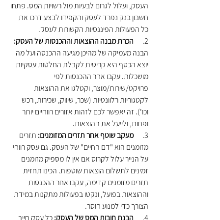
העסק, ועלול לגרום לבעיות מול רשויות המס. פתחו 
חשבון בנק נפרד לעסק והקפידו לבצע דרכו את 
כל הפעולות הפיננסיות הקשורות לעסק.
2.      
הכרת מבנה ההוצאות וההכנסות של העסק:
הבנה מעמיקה של מהיכן מגיעה ההכנסה ועל מה 
יוצא הכסף היא קריטית לקבלת החלטות עסקיות 
מושכלות. עקבו אחר ההכנסות לפי 
פרויקט/שירות/מוצר, וקטלגו את ההוצאות 
לקטגוריות רלוונטיות (שכר, שיווק, שכירות, רכש 
וכו'). זה יאפשר לכם לזהות אזורים רווחיים יותר 
ופחות, ולייעל את ההוצאות.
3.      
מעקב שוטף אחר תזרים המזומנים:
 תזרים 
מזומנים הוא "דם החיים" של העסק. גם עסק רווחי 
על הנייר עלול לקרוס אם אין לו מספיק מזומנים 
זמינים לתשלום הוצאות שוטפות. הכינו תחזית 
תזרים מזומנים קדימה, עקבו אחר ההכנסות 
וההוצאות בפועל, ונקטו בפעולות מתקנות במידת 
הצורך כדי למנוע חוסר.
4.      
הבנת חובות המס של העסק:
 כל עסק חייב 