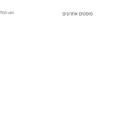
הצג הכול
פוסטים אחרונים
CFO במיקור חוץ לסטארטאפ:
מתי זה נכון (ולמה לא חייבים
משרה מלאה)
סטארטאפים רבים מגיעים לנקודה
תגובות
שבה יש פעילות, הוצאות, עובדים