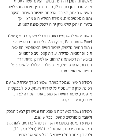
אלקטרוני ותוכן ההודעה. בנוסף, האתר עשוי לאסוף
מידע טכני כגון כתובת IP, סוג הדפדפן ומידע הנוגע לאופן
השימוש באתר, לצורכי אבטחה, שיפור השירות והפקת
נתונים סטטיסטיים. מסירת המידע היא מרצון, אך
בלעדיה ייתכן שלא ניתן יהיה לספק מענה לפנייה.
האתר עשוי להשתמש בעוגיות ובכלי מעקב כגון Google
Analytics, Facebook Pixel וכלים דומים נוספים לצורך
ניתוח תנועת גולשים, שיפור חוויית המשתמש, התאמת
תוכן ופרסומות ומדידת יעילות קמפיינים פרסומיים.
באפשרות המשתמש לחסום או למחוק עוגיות דרך
הגדרות הדפדפן שלו, אך פעולה זו עלולה להשפיע על
חוויית השימוש באתר.
המידע האישי שנמסר באתר ישמש לצורך יצירת קשר עם
הפונה, מתן מידע נוסף על שירותי העסק, טיפול בבקשות
או פניות, שיפור חוויית השימוש באתר ושמירה לצורכי
שירות, תיעוד ובקרה.
המידע נשמר במערכות מאובטחות ונגיש רק לבעל העסק
ולעובדים מורשים מטעמו, ככל שישנם.
המידע הנאסף במסגרת השירות ינוהל בהתאם להוראות
חוק הגנת הפרטיות, התשמ"א–1981 (כולל תיקון 13),
ולכל דין אחר החל בישראל. ככל שהמאגר מחויב