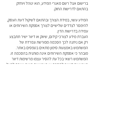
ברישום אצל רשם מאגרי המידע, הוא ינוהל ויוחזק
בהתאם לדרישות החוק.
המידע עשוי, במידת הצורך ובהתאם לשיקול דעת העסק,
להימסר לצדדים שלישיים לצורך אספקת השירותים או
עמידה בדרישות הדין.
העברת מידע לצורכי קידום, שיווק או דיוור ישיר תתבצע
רק אם ניתנה לכך הסכמה מפורשת ונפרדת של
המשתמש באמצעות סימון מתאים בטפסים באתר.
מובהר כי אספקת השירותים אינה מותנית בהסכמה זו.
המשתמש רשאי בכל עת להסיר עצמו מרשימות דיוור
באמצעות קישור להסרה או באמצעות פנייה ישירה לבעל
העסק.
על פי חוק הגנת הפרטיות, כל אדם זכאי לעיין במידע
שנשמר עליו, לבקש את תיקונו או מחיקתו. לביצוע בקשות
אלו ניתן לפנות לבעל העסק באמצעות פרטי ההתקשרות
המפורסמים בעמוד יצירת הקשר שבאתר ו/או בתחתית
העמוד באתר.
בעל העסק רשאי לעדכן מדיניות זו מעת לעת, והגרסה
המעודכנת תיכנס לתוקף עם פרסומה באתר.