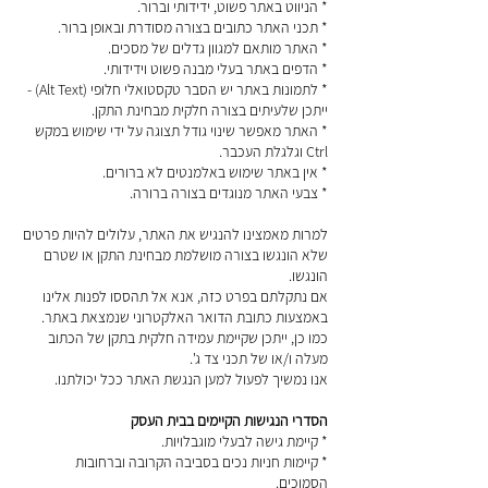
* הניווט באתר פשוט, ידידותי וברור.
* תכני האתר כתובים בצורה מסודרת ובאופן ברור.
* האתר מותאם למגוון גדלים של מסכים.
* הדפים באתר בעלי מבנה פשוט וידידותי.
* לתמונות באתר יש הסבר טקסטואלי חלופי (Alt Text) -
ייתכן שלעיתים בצורה חלקית מבחינת התקן.
* האתר מאפשר שינוי גודל תצוגה על ידי שימוש במקש
Ctrl וגלגלת העכבר.
* אין באתר שימוש באלמנטים לא ברורים.
* צבעי האתר מנוגדים בצורה ברורה.
למרות מאמצינו להנגיש את האתר, עלולים להיות פרטים
שלא הונגשו בצורה מושלמת מבחינת התקן או שטרם
הונגשו.
אם נתקלתם בפרט כזה, אנא אל תהססו לפנות אלינו
באמצעות כתובת הדואר האלקטרוני שנמצאת באתר.
כמו כן, ייתכן שקיימת עמידה חלקית בתקן של הכתוב
מעלה ו/או של תכני צד ג'.
אנו נמשיך לפעול למען הנגשת האתר ככל יכולתנו.
הסדרי הנגישות הקיימים בבית העסק
* קיימת גישה לבעלי מוגבלויות.
* קיימות חניות נכים בסביבה הקרובה וברחובות
הסמוכים.