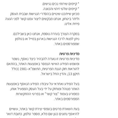
* קיימים שירותי נכים נגישים.
* קיימים שלטי זיהוי והכוונה.
מכיוון שייתכנו שינויים בהסדרי הנגישות שבבית העסק
וליתר ביטחון, אנחנו מבקשים ליצור עמנו קשר לפני הגעה
פיזית אלינו.
במקרה הצורך בעזרה נוספת, אנחנו כאן בשבילכם.
ניתן לפנות לרכז הנגישות בארגון במייל או בטלפון
שמפורסמים באתר.
מדיניות פרטיות
מדיניות פרטיות זו נועדה להבהיר כיצד נאסף, נשמר
ומשמש המידע האישי הנמסר באמצעות האתר, בהתאם
להוראות חוק הגנת הפרטיות, התשמ"א–1981 (כולל
תיקון 13), והדין החל בישראל.
בעל המידע ואחראי על עיבודו: המידע הנאסף באמצעות
האתר מנוהל ומוחזק על ידי בעל העסק המפעיל אותו,
כמפורט בעמוד "צור קשר" או בפרטי ההתקשרות
המפורסמים באתר.
בעת השארת פרטים בטפסי יצירת קשר באתר, עשויים
להיאסף נתונים כגון שם מלא, מספר טלפון, כתובת דואר